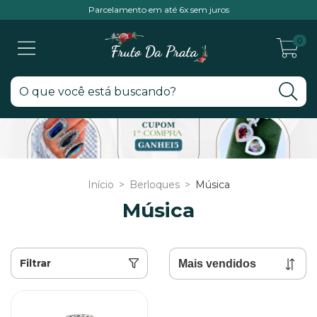
Parcelamento em até 6x sem juros
0
Início
>
Berloques
>
Música
Música
Filtrar