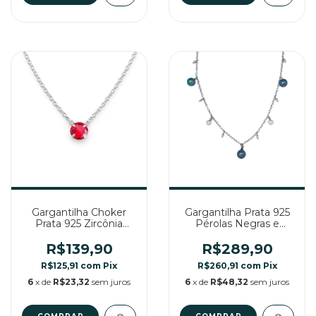
Gargantilha Choker
Gargantilha Prata 925
Prata 925 Zircônia
Pérolas Negras e
Redonda Vermelha
Champanhe
R$139,90
R$289,90
R$125,91
com
Pix
R$260,91
com
Pix
6
x de
R$23,32
sem juros
6
x de
R$48,32
sem juros