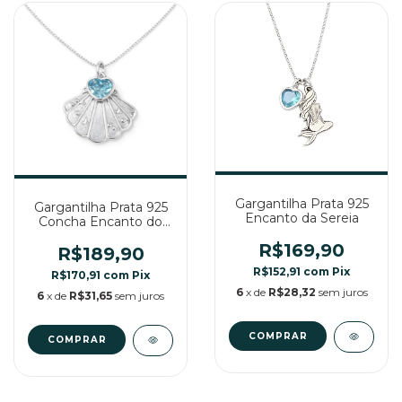
Gargantilha Prata 925
Gargantilha Prata 925
Encanto da Sereia
Concha Encanto do
Mar com Zircônia Azul
R$169,90
R$189,90
R$152,91
com
Pix
R$170,91
com
Pix
6
x de
R$28,32
sem juros
6
x de
R$31,65
sem juros