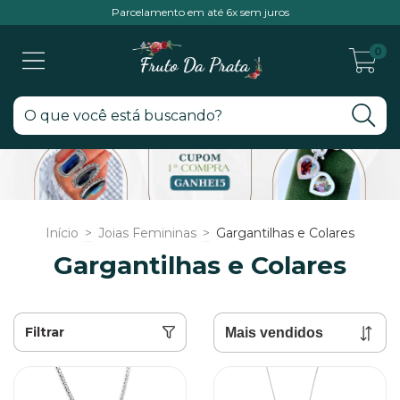
Parcelamento em até 6x sem juros
0
Início
>
Joias Femininas
>
Gargantilhas e Colares
Gargantilhas e Colares
Filtrar