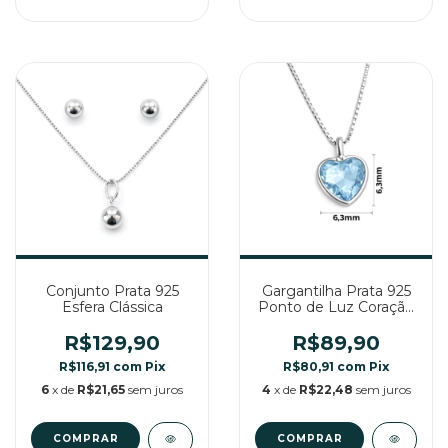
Conjunto Prata 925
Gargantilha Prata 925
Esfera Clássica
Ponto de Luz Coração
Azul Céu
R$129,90
R$89,90
R$116,91
com
Pix
R$80,91
com
Pix
6
x de
R$21,65
sem juros
4
x de
R$22,48
sem juros
COMPRAR