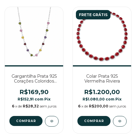
FRETE GRÁTIS
Gargantilha Prata 925
Colar Prata 925
Corações Coloridos
Vermelha Riviera
Chocker
R$169,90
R$1.200,00
R$152,91
com
Pix
R$1.080,00
com
Pix
6
x de
R$28,32
sem juros
6
x de
R$200,00
sem juros