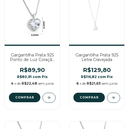
Gargantilha Prata 925
Gargantilha Prata 925
Ponto de Luz Coração
Letra Cravejada
Cristal 6,3 MM
R$89,90
R$129,80
R$80,91
com
Pix
R$116,82
com
Pix
4
x de
R$22,48
sem juros
6
x de
R$21,63
sem juros
COMPRAR