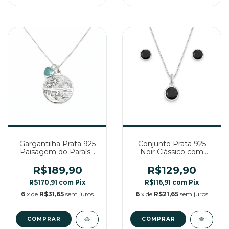
Gargantilha Prata 925
Conjunto Prata 925
Paisagem do Paraíso
Noir Clássico com
com Zircônia Azul
Zircônia Preta
R$189,90
R$129,90
R$170,91
com
Pix
R$116,91
com
Pix
6
x de
R$31,65
sem juros
6
x de
R$21,65
sem juros