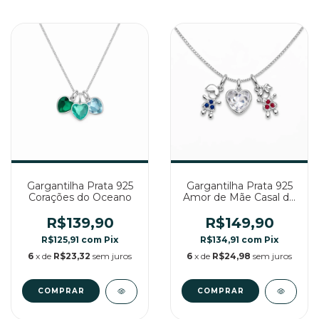
Gargantilha Prata 925
Gargantilha Prata 925
Corações do Oceano
Amor de Mãe Casal de
Filhos com Zircônia
Cristal
R$139,90
R$149,90
R$125,91
com
Pix
R$134,91
com
Pix
6
x de
R$23,32
sem juros
6
x de
R$24,98
sem juros