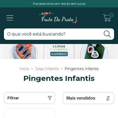
Parcelamento em até 6x sem juros
0
Início
>
Joias Infantis
>
Pingentes Infantis
Pingentes Infantis
Filtrar