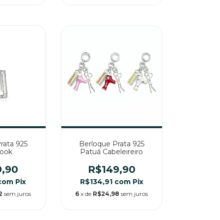
rata 925
Berloque Prata 925
ook
Patuá Cabeleireiro
9,90
R$149,90
com
Pix
R$134,91
com
Pix
2
sem juros
6
x de
R$24,98
sem juros