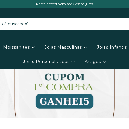
Parcelamento em até 6x sem juros
Moissanites
Joias Masculinas
Joias Infantis
Joias Personalizadas
Artigos