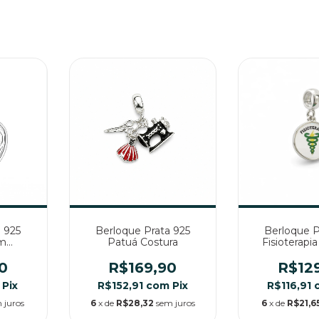
 925
Berloque Prata 925
Berloque P
om
Patuá Costura
Fisioterapi
io
Profi
0
R$169,90
R$12
Pix
R$152,91
com
Pix
R$116,91
 juros
6
x de
R$28,32
sem juros
6
x de
R$21,6