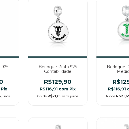
 925
Berloque Prata 925
Berloque P
Contabilidade
Medic
0
R$129,90
R$12
Pix
R$116,91
com
Pix
R$116,91
 juros
6
x de
R$21,65
sem juros
6
x de
R$21,6