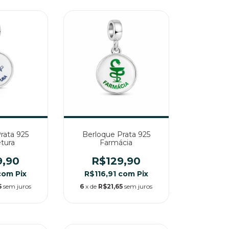
rata 925
Berloque Prata 925
etura
Farmácia
9,90
R$129,90
com
Pix
R$116,91
com
Pix
5
sem juros
6
x de
R$21,65
sem juros