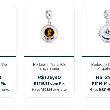
 925
Berloque Prata 925
Berloque P
Engenharia
Arquit
0
R$129,90
R$12
Pix
R$116,91
com
Pix
R$116,91
m juros
6
x de
R$21,65
sem juros
6
x de
R$21,6