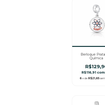
Berloque Prata
Química
R$129,9
R$116,91
com
6
x de
R$21,65
sem