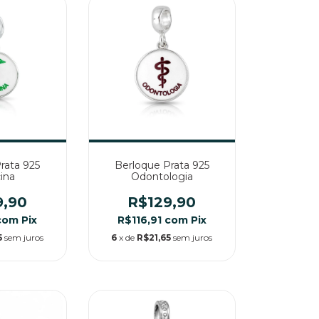
rata 925
Berloque Prata 925
ina
Odontologia
9,90
R$129,90
com
Pix
R$116,91
com
Pix
5
sem juros
6
x de
R$21,65
sem juros