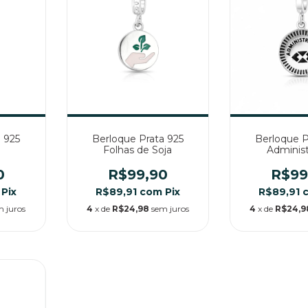
 925
Berloque Prata 925
Berloque P
Folhas de Soja
Adminis
0
R$99,90
R$99
Pix
R$89,91
com
Pix
R$89,91
m juros
4
x de
R$24,98
sem juros
4
x de
R$24,9