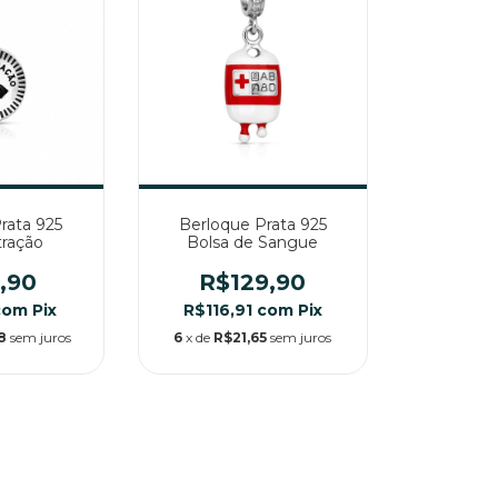
rata 925
Berloque Prata 925
tração
Bolsa de Sangue
,90
R$129,90
com
Pix
R$116,91
com
Pix
8
sem juros
6
x de
R$21,65
sem juros