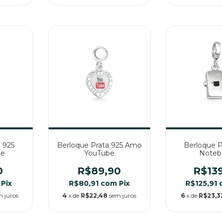
 925
Berloque Prata 925 Amo
Berloque P
de
YouTube
Noteb
0
R$89,90
R$13
Pix
R$80,91
com
Pix
R$125,91
m juros
4
x de
R$22,48
sem juros
6
x de
R$23,3