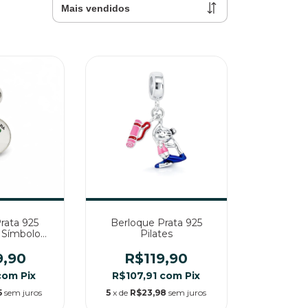
rata 925
Berloque Prata 925
a Símbolo
Pilates
ssão
9,90
R$119,90
com
Pix
R$107,91
com
Pix
5
sem juros
5
x de
R$23,98
sem juros