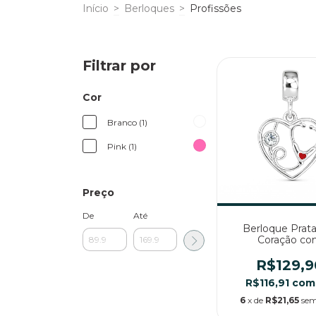
Início
>
Berloques
>
Profissões
Filtrar por
Cor
Branco (1)
Pink (1)
Preço
De
Até
Berloque Prata
Coração c
Estetoscóp
R$129,9
R$116,91
com
6
x de
R$21,65
sem