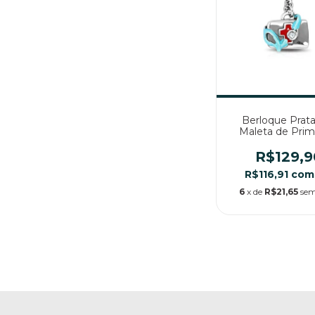
Berloque Prata
Maleta de Prim
Socorros
R$129,9
R$116,91
com
6
x de
R$21,65
sem