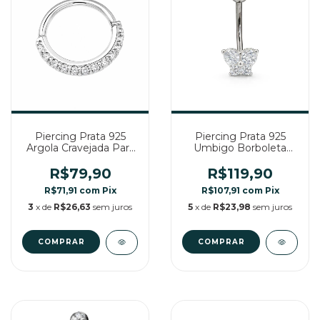
Piercing Prata 925
Piercing Prata 925
Argola Cravejada Para
Umbigo Borboleta
Nariz
com Zircônia
R$79,90
R$119,90
R$71,91
com
Pix
R$107,91
com
Pix
3
x de
R$26,63
sem juros
5
x de
R$23,98
sem juros