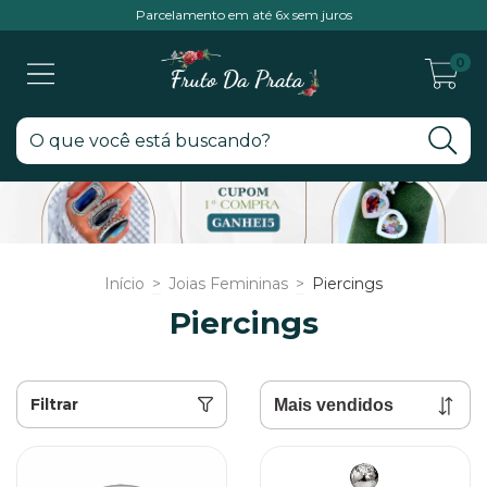
Parcelamento em até 6x sem juros
0
Início
>
Joias Femininas
>
Piercings
Piercings
Filtrar